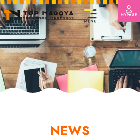
７月のスケジュールをUPし
MYPAGE
した！
MENU
HOME
お知らせ
トップおとめピンポンズ名古屋とは
体験スクール
コース紹介
講師紹介
NEWS
台レンタル