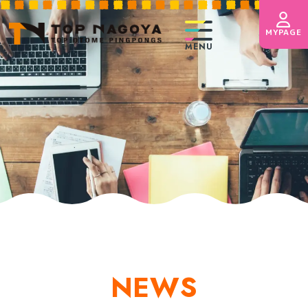
【3月】講師決定とレッスン
MYPAGE
加のお知らせ
MENU
HOME
お知らせ
トップおとめピンポンズ名古屋とは
体験スクール
コース紹介
講師紹介
NEWS
台レンタル