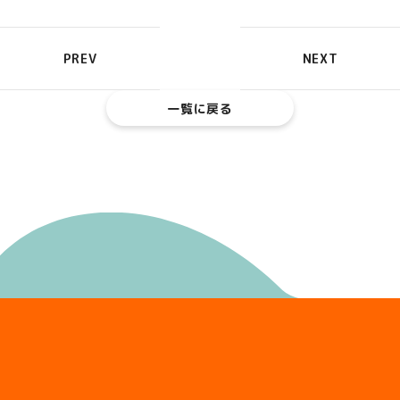
PREV
NEXT
一覧に戻る
入会金
割引
キャンペーン
トップおとめピンポンズ名古屋卓球スクール