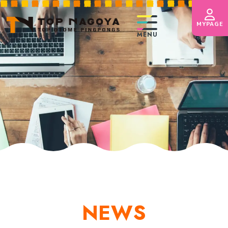
第2回フレンドリーマッチ(初
MYPAGE
級の部)を開催しました！
MENU
HOME
お知らせ
トップおとめピンポンズ名古屋とは
体験スクール
コース紹介
講師紹介
NEWS
台レンタル